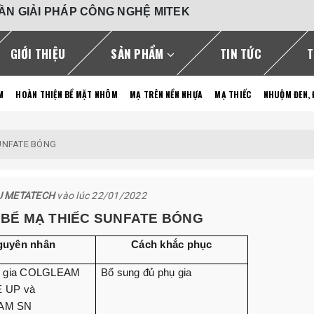
ẦN GIẢI PHÁP CÔNG NGHỆ MITEK
GIỚI THIỆU
SẢN PHẨM
TIN TỨC
T
M
HOÀN THIỆN BỀ MẶT NHÔM
MẠ TRÊN NỀN NHỰA
MẠ THIẾC
NHUỘM ĐEN,
SUNFATE BÓNG
U METATECH
vào lúc 22/01/2022
 BỂ MẠ THIẾC SUNFATE BÓNG
guyên nhân
Cách khắc phục
ụ gia COLGLEAM
Bổ sung đủ phụ gia
 UP và
AM SN