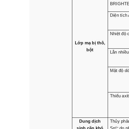
BRIGHT
Diện tích
Nhiệt độ 
Lớp mạ bị thô,
bột
Lẫn nhiều
Mật độ dò
Thiếu axi
Dung dịch
Thủy phân
sinh cặn khó
Sn
do p
4+