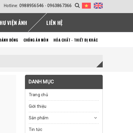
Hotline:
0988956546
-
0963867366
HƯ VIỆN ẢNH
LIÊN HỆ
 ĐÁNH BÓNG
CHỐNG ĂN MÒN
HÓA CHẤT - THIẾT BỊ KHÁC
DANH MỤC
Trang chủ
Giới thiệu
Sản phẩm
Tin tức