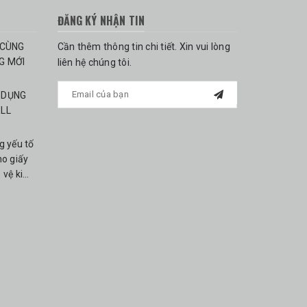
ĐĂNG KÝ NHẬN TIN
 CÙNG
Cần thêm thông tin chi tiết. Xin vui lòng
G MỚI
liên hệ chúng tôi.
 DỤNG
LL
g yếu tố
o giấy
 vệ kim