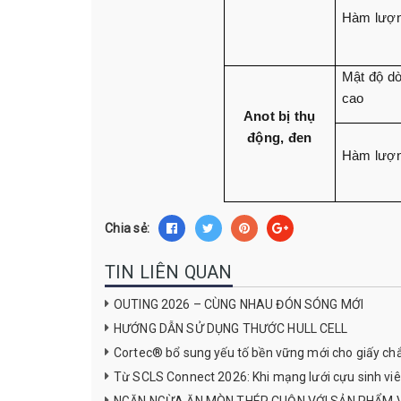
Hàm lượ
Mật độ dò
cao
Anot bị thụ
động, đen
Hàm lượ
Chia sẻ:
TIN LIÊN QUAN
OUTING 2026 – CÙNG NHAU ĐÓN SÓNG MỚI
HƯỚNG DẪN SỬ DỤNG THƯỚC HULL CELL
Cortec® bổ sung yếu tố bền vững mới cho giấy chắ
Từ SCLS Connect 2026: Khi mạng lưới cựu sinh viên