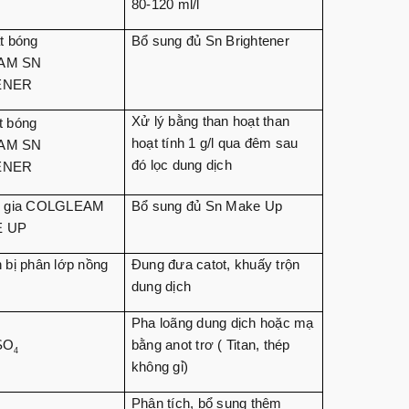
80-120 ml/l
t bóng
Bổ sung đủ Sn Brightener
AM SN
ENER
Xử lý bằng than hoạt than
t bóng
hoạt tính 1 g/l qua đêm sau
AM SN
đó lọc dung dịch
ENER
ụ gia COLGLEAM
Bổ sung đủ Sn Make Up
E UP
 bị phân lớp nồng
Đung đưa catot, khuấy trộn
dung dịch
Pha loãng dung dịch hoặc mạ
SO
bằng anot trơ ( Titan, thép
4
không gỉ)
Phân tích, bổ sung thêm