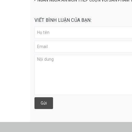
NGĂN NGỪA ĂN MÒN THÉP CUỘN VỚI SẢN PHẨM 
VIẾT BÌNH LUẬN CỦA BẠN:
Gửi