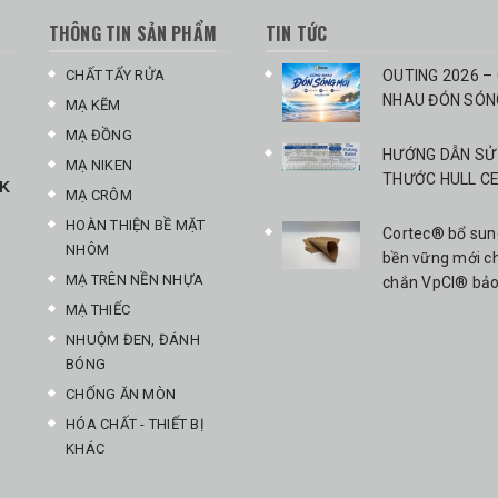
THÔNG TIN SẢN PHẨM
TIN TỨC
CHẤT TẨY RỬA
OUTING 2026 –
NHAU ĐÓN SÓN
MẠ KẼM
MẠ ĐỒNG
HƯỚNG DẪN SỬ
MẠ NIKEN
THƯỚC HULL CE
EK
MẠ CRÔM
HOÀN THIỆN BỀ MẶT
Cortec® bổ sun
NHÔM
bền vững mới ch
MẠ TRÊN NỀN NHỰA
chắn VpCI® bảo
loại
MẠ THIẾC
NHUỘM ĐEN, ĐÁNH
BÓNG
CHỐNG ĂN MÒN
HÓA CHẤT - THIẾT BỊ
KHÁC