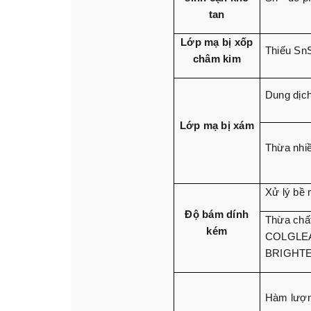
tan
Lớp mạ bị xốp
Thiếu Sn
châm kim
Dung dịch
Lớp mạ bị xám
Thừa nhi
Xử lý bề
Độ bám dính
Thừa chấ
kém
COLGLE
BRIGHT
Hàm lượ