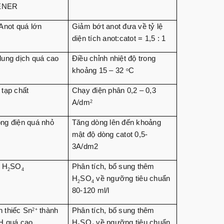
ENER
 Anot quá lớn
Giảm bớt anot đưa về tỷ lệ
diện tích anot:catot = 1,5 : 1
dung dịch quá cao
Điều chỉnh nhiệt độ trong
khoảng 15 – 32
C
o
 tạp chất
Chạy điện phân 0,2 – 0,3
A/dm
2
ng điện quá nhỏ
Tăng dòng lên đến khoảng
mật độ dòng catot 0,5-
3A/dm2
t H
SO
Phân tích, bổ sung thêm
2
4
H
SO
về ngưỡng tiêu chuẩn
2
4
80-120 ml/l
 thiếc Sn
thành
Phân tích, bố sung thêm
2+
H quá cao
H
SO
về ngưỡng tiêu chuẩn