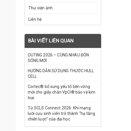
Thư viện ảnh
Liên hệ
BÀI VIẾT LIÊN QUAN
OUTING 2026 – CÙNG NHAU ĐÓN
SÓNG MỚI
HƯỚNG DẪN SỬ DỤNG THƯỚC HULL
CELL
Cortec® bổ sung yếu tố bền vững
mới cho giấy chắn VpCI® bảo vệ kim
loại
Từ SCLS Connect 2026: Khi mạng
lưới cựu sinh viên trở thành “hạ tầng
chiến lược” của đại học