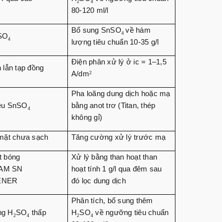
2
4
80-120 ml/l
Bổ sung SnSO
về hàm
4
SO
4
lượng tiêu chuẩn 10-35 g/l
Điện phân xử lý ở ic = 1–1,5
 lẫn tạp đồng
A/dm
2
Pha loãng dung dịch hoặc mạ
ều SnSO
bằng anot trơ (Titan, thép
4
không gỉ)
 mặt chưa sạch
Tăng cường xử lý trước mạ
t bóng
Xử lý bằng than hoạt than
AM SN
hoạt tính 1 g/l qua đêm sau
ENER
đó lọc dung dịch
Phân tích, bổ sung thêm
ng H
SO
thấp
H
SO
về ngưỡng tiêu chuẩn
2
4
2
4