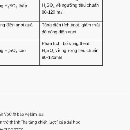
H
SO
về ngưỡng tiêu chuẩn
ng H
SO
thấp
2
4
2
4
80-120 ml/l
ng điện anot quá
Tăng diện tích anot, giảm mật
độ dòng điện anot
Phân tích, bổ sung thêm
ng H
SO
cao
H
SO
về ngưỡng tiêu chuẩn
2
4
2
4
80-120ml/l
n VpCI® bảo vệ kim loại
 trở thành “hạ tầng chiến lược” của đại học