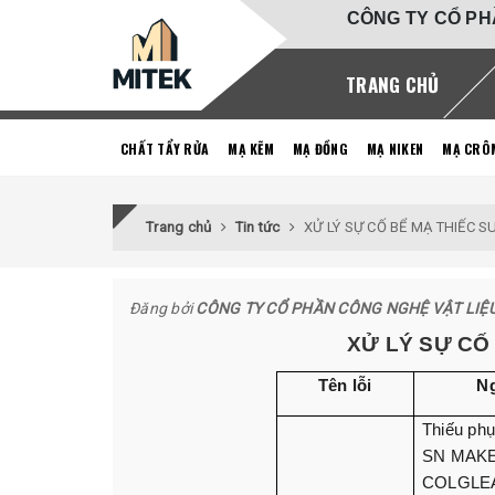
CÔNG TY CỔ PH
TRANG CHỦ
CHẤT TẨY RỬA
MẠ KẼM
MẠ ĐỒNG
MẠ NIKEN
MẠ CRÔ
Trang chủ
Tin tức
XỬ LÝ SỰ CỐ BỂ MẠ THIẾC 
Đăng bởi
CÔNG TY CỔ PHẦN CÔNG NGHỆ VẬT LIỆ
XỬ LÝ SỰ CỐ
Tên lỗi
N
Thiếu ph
SN MAKE
COLGLE