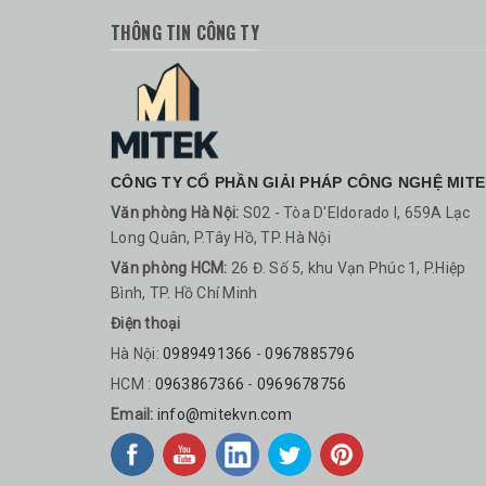
THÔNG TIN CÔNG TY
CÔNG TY CỔ PHẦN GIẢI PHÁP CÔNG NGHỆ MIT
Văn phòng Hà Nội:
S02 - Tòa D'Eldorado I, 659A Lạc
Long Quân, P.Tây Hồ, TP. Hà Nội
Văn phòng HCM:
26 Đ. Số 5, khu Vạn Phúc 1, P.Hiệp
Bình, TP. Hồ Chí Minh
Điện thoại
Hà Nội:
0989491366
-
0967885796
HCM :
0963867366
-
0969678756
Email:
info@mitekvn.com