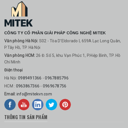
CÔNG TY CỔ PHẦN GIẢI PHÁP CÔNG NGHỆ MITEK
Văn phòng Hà Nội:
S02 - Tòa D'Eldorado I, 659A Lạc Long Quân,
P.Tây Hồ, TP. Hà Nội
Văn phòng HCM:
26 Đ. Số 5, khu Vạn Phúc 1, P.Hiệp Bình, TP. Hồ
Chí Minh
Điện thoại
Hà Nội:
0989491366
-
0967885796
HCM :
0963867366
-
0969678756
Email:
info@mitekvn.com
THÔNG TIN SẢN PHẨM