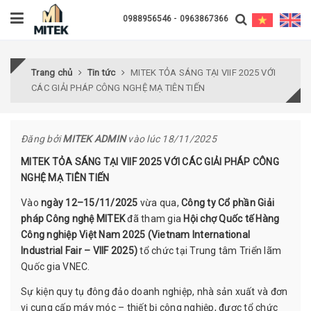
-
0988956546
0963867366
Trang chủ
Tin tức
MITEK TỎA SÁNG TẠI VIIF 2025 VỚI
CÁC GIẢI PHÁP CÔNG NGHỆ MẠ TIÊN TIẾN
Đăng bởi
MITEK ADMIN
vào lúc 18/11/2025
MITEK TỎA SÁNG TẠI VIIF 2025 VỚI CÁC GIẢI PHÁP CÔNG
NGHỆ MẠ TIÊN TIẾN
Vào
ngày 12–15/11/2025
vừa qua,
Công ty Cổ phần Giải
pháp Công nghệ MITEK
đã tham gia
Hội chợ Quốc tế Hàng
Công nghiệp Việt Nam 2025 (Vietnam International
Industrial Fair – VIIF 2025)
tổ chức tại Trung tâm Triển lãm
Quốc gia VNEC.
Sự kiện quy tụ đông đảo doanh nghiệp, nhà sản xuất và đơn
vị cung cấp máy móc – thiết bị công nghiệp, được tổ chức