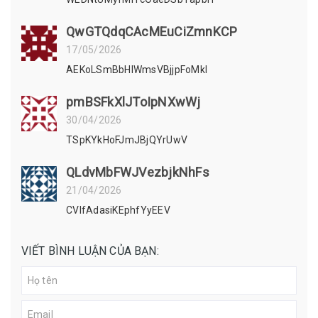
QwGTQdqCAcMEuCiZmnKCP
17/05/2026
AEKoLSmBbHIWmsVBjjpFoMkI
pmBSFkXlJToIpNXwWj
30/04/2026
TSpKYkHoFJmJBjQYrUwV
QLdvMbFWJVezbjkNhFs
21/04/2026
CVIfAdasiKEphfYyEEV
VIẾT BÌNH LUẬN CỦA BẠN: