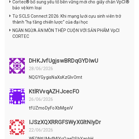
Cortec® bổ sung yếu tố bền vững mới cho giấy chắn VpCI®
bảo vệ kim loại
Từ SCLS Connect 2026: Khi mạng lưới cựu sinh viên trở
thành “hạ tầng chiến lược” của đại học
NGĂN NGỪA ĂN MÒN THÉP CUỘN VỚI SẢN PHẨM VpCI
CORTEC
DHKJvfUgjswBRDqGYDIwU
28/06/2026
NQGYGygisNaXsKzGIvOmt
KtlRVvqAZHJcecFO
26/06/2026
tfUZmoDyFoXbMgeiV
IJSzXQXRRGFSWyXGltNIyDr
22/06/2026
WEDNtUMyfMlYcOaeDSbYapbH