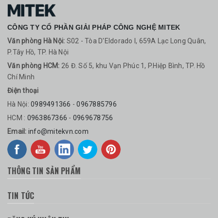
CÔNG TY CỔ PHẦN GIẢI PHÁP CÔNG NGHỆ MITEK
Văn phòng Hà Nội:
S02 - Tòa D'Eldorado I, 659A Lạc Long Quân,
P.Tây Hồ, TP. Hà Nội
Văn phòng HCM:
26 Đ. Số 5, khu Vạn Phúc 1, P.Hiệp Bình, TP. Hồ
Chí Minh
Điện thoại
Hà Nội:
0989491366
-
0967885796
HCM :
0963867366
-
0969678756
Email:
info@mitekvn.com
THÔNG TIN SẢN PHẨM
TIN TỨC