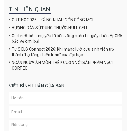
TIN LIÊN QUAN
OUTING 2026 – CÙNG NHAU ĐÓN SÓNG MỚI
HƯỚNG DẪN SỬ DỤNG THƯỚC HULL CELL
Cortec® bổ sung yếu tố bền vững mới cho giấy chắn VpCI®
bảo vệ kim loại
Từ SCLS Connect 2026: Khi mạng lưới cựu sinh viên trở
thành “hạ tầng chiến lược” của đại học
NGĂN NGỪA ĂN MÒN THÉP CUỘN VỚI SẢN PHẨM VpCI
CORTEC
VIẾT BÌNH LUẬN CỦA BẠN: