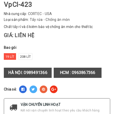
VpCI-423
Nhà cung cấp:
CORTEC - USA
Loại sản phẩm:
Tẩy rửa - Chống ăn mòn
Chất tẩy rỉ và ố kiêm bảo vệ chống ăn mòn cho thiết bị
GIÁ: LIÊN HỆ
Bao gói
19 LÍT
208 LÍT
HÀ NỘI:
0989491366
HCM :
0963867366
Chia sẻ:
VẬN CHUYỂN LINH HOẠT
Kết nối vận chuyển linh hoạt theo yêu cầu khách hàng