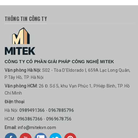
THÔNG TIN CÔNG TY
CÔNG TY CỔ PHẦN GIẢI PHÁP CÔNG NGHỆ MITEK
Văn phòng Hà Nội:
S02 - Tòa D'Eldorado I, 659A Lạc Long Quân,
P.Tây Hồ, TP. Hà Nội
Văn phòng HCM:
26 Đ. Số 5, khu Vạn Phúc 1, P.Hiệp Bình, TP. Hồ
Chí Minh
Điện thoại
Hà Nội:
0989491366
-
0967885796
HCM :
0963867366
-
0969678756
Email:
info@mitekvn.com