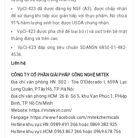
VpCI-423 đã được đăng ký NSF (A3), được chấp nhận
để sử dụng khi tiếp xúc gián tiếp với thực phẩm. Nó chứa
91% hàm lượng sinh học được USDA chứng nhận.
VpCI-423 được pha chế để loại bỏ rỉ và oxit trên bề mặt
thẳng đứng và trên cao.
VpCI-423 đáp ứng tiêu chuẩn SDANSN 6850-01-482-
4536.
Liên hệ:
CÔNG TY CỔ PHẦN GIẢI PHÁP CÔNG NGHỆ MITEK
Địa chỉ văn phòng HN: S02 - Tòa D'Eldorado I, 659A Lạc
Long Quân, P.Tây Hồ, TP. Hà Nội
Địa chỉ văn phòng HCM: 26 Đ. Số 5, khu Vạn Phúc 1, P.Hiệp
Bình, TP. Hồ Chí Minh
Website:
https://mitekvn.com/
Fanpage:
https://www.facebook.com/mitekchemicals
Hotline khu vực HN: 0989.491.366 hoặc 0869.382.925
Hotline khu vực HCM: 0963.867.366 hoặc 0969.678.756