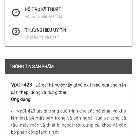
HỖ TRỢ KỸ THUẬT
Hỗ trợ tư vấn kỹ thuật
THƯƠNG HIỆU UY TÍN
Chất lượng và uy tín
THÔNG TIN SẢN PHẨM
VpCI-423
- Là gel hệ nước tẩy gỉ và oxit hiệu quả cho nền
sắt, thép, đồng và đồng thau.
Ứng dụng:
VpCI-423 tẩy gỉ trong quá trình cho các bộ phận và kho
kim loại, bề mặt bên trong và bên ngoài của xe tăng và
tàu, máy móc và thiết bị ngoài trời, dụng cụ, khóa và các
bộ phận đông lạnh rỉ sét.