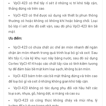
VpCI-423 có thể tẩy rỉ sét ở những vị trí khó tiếp cận,
thẳng đứng và trên cao.
VpCI-423 có thể được sử dụng với thiết bị phun thông
thường có hoặc không có không khí hoặc bằng chổi. Loại
bỏ lớp rỉ sét cho đồ siết vặn, sau đó phủ VpCI-423 lên bề
mặt.
Ưu điểm:
VpCI-423 có chứa chất ức chế ăn mòn nhanh để ngăn
chặn ăn mòn nhanh trong quá trình loại bỏ gỉ và oxit. Sau
khi tẩy rỉ, rửa kỹ khu vực này bằng nước, sau đó sử dụng
Cortec VpCI-414 hoặc các chất tẩy rửa có tính kiềm tương
tự để đảm bảo bề mặt kim loại sạch, không bị ăn mòn.
VpCI-423 bám trên các bề mặt thẳng đứng và trên cao
để loại bỏ gỉ và oxit ở những không gian khó tiếp cận.
VpCI-423 không có tác dụng phụ đối với hầu hết các
loại sơn, nhựa, gỗ, hàng dệt, xi măng và cao su.
VpCI-423 có công thức không cháy và mùi nhẹ, lý
tưởng để sử dụng trong nhà máy.