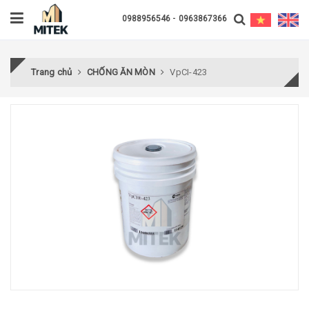
-
0988956546
0963867366
Trang chủ
CHỐNG ĂN MÒN
VpCI-423