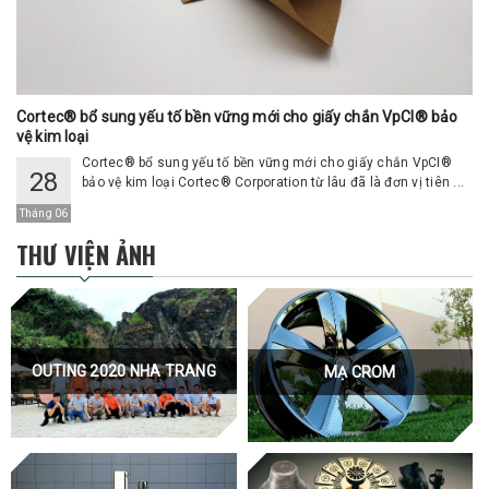
Cortec® bổ sung yếu tố bền vững mới cho giấy chắn VpCI® bảo
vệ kim loại
Cortec® bổ sung yếu tố bền vững mới cho giấy chắn VpCI®
28
bảo vệ kim loại Cortec® Corporation từ lâu đã là đơn vị tiên ...
Tháng 06
THƯ VIỆN ẢNH
OUTING 2020 NHA TRANG
MẠ CROM