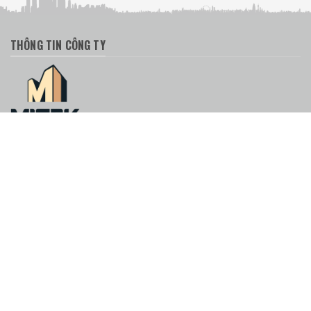
THÔNG TIN CÔNG TY
CÔNG TY CỔ PHẦN GIẢI PHÁP CÔNG NGHỆ MITEK
Văn phòng Hà Nội:
S02 - Tòa D'Eldorado I, 659A Lạc Long Quân,
P.Tây Hồ, TP. Hà Nội
Văn phòng HCM:
26 Đ. Số 5, khu Vạn Phúc 1, P.Hiệp Bình, TP. Hồ
Chí Minh
Điện thoại
Hà Nội:
0989491366
-
0967885796
HCM :
0963867366
-
0969678756
Email:
info@mitekvn.com