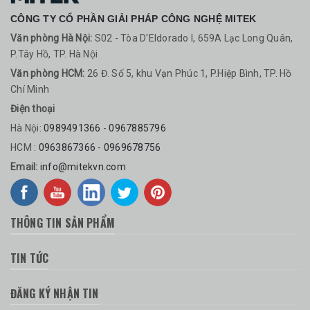
CÔNG TY CỔ PHẦN GIẢI PHÁP CÔNG NGHỆ MITEK
Văn phòng Hà Nội:
S02 - Tòa D'Eldorado I, 659A Lạc Long Quân,
P.Tây Hồ, TP. Hà Nội
Văn phòng HCM:
26 Đ. Số 5, khu Vạn Phúc 1, P.Hiệp Bình, TP. Hồ
Chí Minh
Điện thoại
Hà Nội:
0989491366
-
0967885796
HCM :
0963867366
-
0969678756
Email:
info@mitekvn.com
THÔNG TIN SẢN PHẨM
TIN TỨC
ĐĂNG KÝ NHẬN TIN