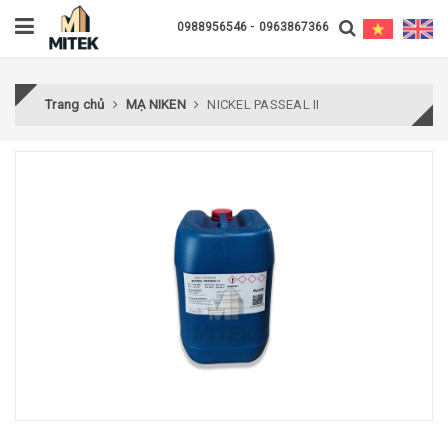
-
0988956546
0963867366
Trang chủ
MẠ NIKEN
NICKEL PASSEAL II