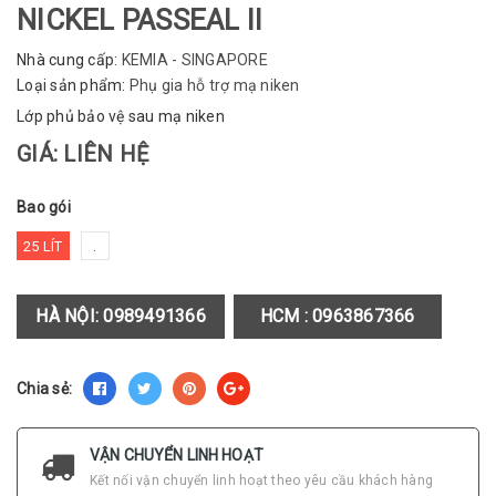
NICKEL PASSEAL II
Nhà cung cấp:
KEMIA - SINGAPORE
Loại sản phẩm:
Phụ gia hỗ trợ mạ niken
Lớp phủ bảo vệ sau mạ niken
GIÁ: LIÊN HỆ
Bao gói
25 LÍT
.
HÀ NỘI:
0989491366
HCM :
0963867366
Chia sẻ:
VẬN CHUYỂN LINH HOẠT
Kết nối vận chuyển linh hoạt theo yêu cầu khách hàng