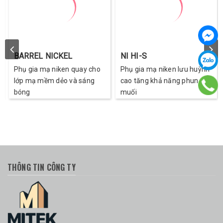
BARREL NICKEL
NI HI-S
Phụ gia mạ niken quay cho
Phụ gia mạ niken lưu huỳnh
lớp mạ mềm dẻo và sáng
cao tăng khả năng phun
bóng
muối
THÔNG TIN CÔNG TY