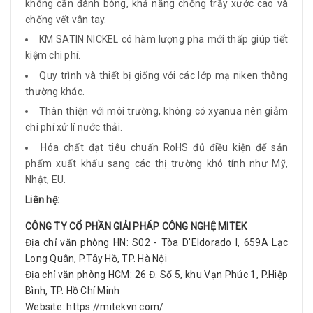
không cần đánh bóng, khả năng chống trầy xước cao và
chống vết vân tay.
KM SATIN NICKEL có hàm lượng pha mới thấp giúp tiết
kiệm chi phí.
Quy trình và thiết bị giống với các lớp mạ niken thông
thường khác.
Thân thiện với môi trường, không có xyanua nên giảm
chi phí xử lí nước thải.
Hóa chất đạt tiêu chuẩn RoHS đủ điều kiện để sản
phẩm xuất khẩu sang các thị trường khó tính như Mỹ,
Nhật, EU.
Liên hệ:
CÔNG TY CỔ PHẦN GIẢI PHÁP CÔNG NGHỆ MITEK
Địa chỉ văn phòng HN: S02 - Tòa D'Eldorado I, 659A Lạc
Long Quân, P.Tây Hồ, TP. Hà Nội
Địa chỉ văn phòng HCM: 26 Đ. Số 5, khu Vạn Phúc 1, P.Hiệp
Bình, TP. Hồ Chí Minh
Website:
https://mitekvn.com/