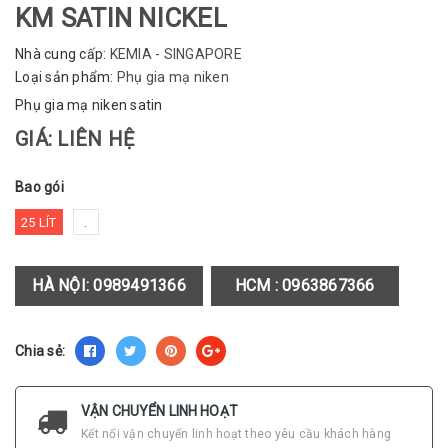
KM SATIN NICKEL
Nhà cung cấp:
KEMIA - SINGAPORE
Loại sản phẩm:
Phụ gia mạ niken
Phụ gia mạ niken satin
GIÁ: LIÊN HỆ
Bao gói
25 LÍT
.
HÀ NỘI:
0989491366
HCM :
0963867366
Chia sẻ:
VẬN CHUYỂN LINH HOẠT
Kết nối vận chuyển linh hoạt theo yêu cầu khách hàng