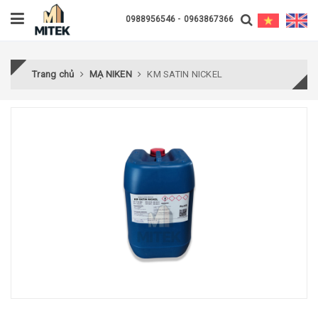
-
0988956546
0963867366
Trang chủ
MẠ NIKEN
KM SATIN NICKEL