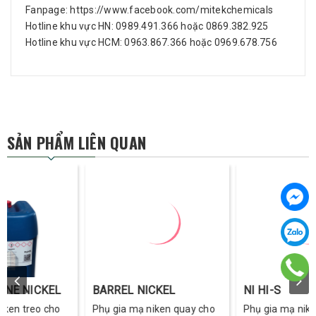
Fanpage:
https://www.facebook.com/mitekchemicals
Hotline khu vực HN: 0989.491.366 hoặc 0869.382.925
Hotline khu vực HCM: 0963.867.366 hoặc 0969.678.756
SẢN PHẨM LIÊN QUAN
KEL
BARREL NICKEL
NI HI-S
 cho
Phụ gia mạ niken quay cho
Phụ gia mạ niken lưu huỳ