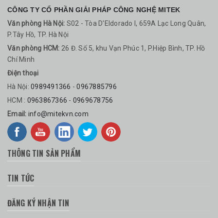
CÔNG TY CỔ PHẦN GIẢI PHÁP CÔNG NGHỆ MITEK
Văn phòng Hà Nội:
S02 - Tòa D'Eldorado I, 659A Lạc Long Quân,
P.Tây Hồ, TP. Hà Nội
Văn phòng HCM:
26 Đ. Số 5, khu Vạn Phúc 1, P.Hiệp Bình, TP. Hồ
Chí Minh
Điện thoại
Hà Nội:
0989491366
-
0967885796
HCM :
0963867366
-
0969678756
Email:
info@mitekvn.com
THÔNG TIN SẢN PHẨM
TIN TỨC
ĐĂNG KÝ NHẬN TIN