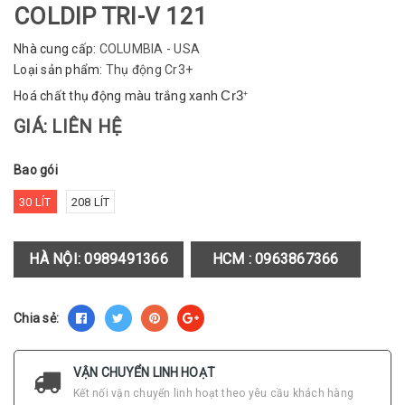
COLDIP TRI-V 121
Nhà cung cấp:
COLUMBIA - USA
Loại sản phẩm:
Thụ động Cr3+
Hoá chất thụ động màu trắng xanh
Cr3
+
GIÁ: LIÊN HỆ
Bao gói
30 LÍT
208 LÍT
HÀ NỘI:
0989491366
HCM :
0963867366
Chia sẻ:
VẬN CHUYỂN LINH HOẠT
Kết nối vận chuyển linh hoạt theo yêu cầu khách hàng