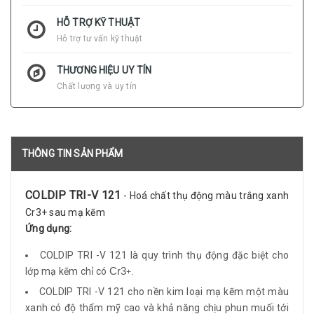
HỖ TRỢ KỸ THUẬT
Hỗ trợ tư vấn kỹ thuật
THƯƠNG HIỆU UY TÍN
Chất lượng và uy tín
THÔNG TIN SẢN PHẨM
COLDIP TRI-V 121
- Hoá chất thụ động màu trắng xanh
Cr3+ sau mạ kẽm
Ứng dụng:
COLDIP TRI -V 121 là quy trình thụ động đặc biệt cho
lớp mạ kẽm chỉ có
Cr3
.
+
COLDIP TRI -V 121 cho nền kim loại mạ kẽm một màu
xanh có độ thẩm mỹ cao và khả năng chịu phun muối tới