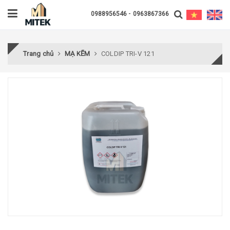
-
0988956546
0963867366
Trang chủ
MẠ KẼM
COLDIP TRI-V 121